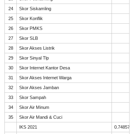
24
Skor Siskamling
5
25
Skor Konflik
5
26
Skor PMKS
5
27
Skor SLB
5
28
Skor Akses Listrik
5
29
Skor Sinyal Tlp
3
30
Skor Internet Kantor Desa
5
31
Skor Akses Internet Warga
5
32
Skor Akses Jamban
5
33
Skor Sampah
4
34
Skor Air Minum
5
35
Skor Air Mandi & Cuci
5
IKS 2021
0.748571