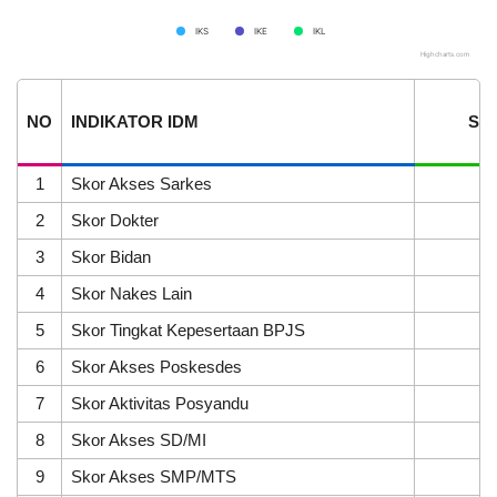
IKS
IKE
IKL
Highcharts.com
End of interactive chart.
NO
INDIKATOR IDM
SK
1
Skor Akses Sarkes
4
2
Skor Dokter
0
16
3
Skor Bidan
5
Juli
2026
4
Skor Nakes Lain
0
103
5
Skor Tingkat Kepesertaan BPJS
3
Kali
6
Skor Akses Poskesdes
5
Mahasiswa
KKN
7
Skor Aktivitas Posyandu
5
GIAT
16
8
Skor Akses SD/MI
5
UNNES
Dukung
9
Skor Akses SMP/MTS
5
SDG