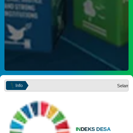
28
Juli
2026
136
Kali
Dukung
SDGs
Ke-
3,
Mahasiswa
KKN
Unnes
Inisiasi
Program
Edukasi
dan
Info
Selamat datang d
Budidaya
jahe
di
Posyandu
Nongko
INDEKS DESA