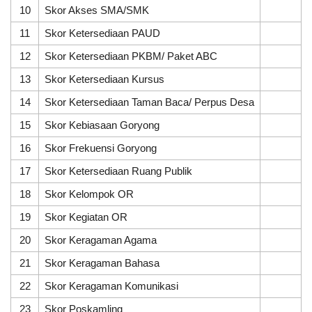
3
10
Skor Akses SMA/SMK
1
dan
SDG
11
Skor Ketersediaan PAUD
5
17
melalui
12
Skor Ketersediaan PKBM/ Paket ABC
1
Program
Pemberantasan
13
Skor Ketersediaan Kursus
1
Sarang
Nyamuk
14
Skor Ketersediaan Taman Baca/ Perpus Desa
1
di
Desa
15
Skor Kebiasaan Goryong
5
Sumberagung
16
Skor Frekuensi Goryong
5
17
Skor Ketersediaan Ruang Publik
5
18
Skor Kelompok OR
0
19
Skor Kegiatan OR
2
20
Skor Keragaman Agama
5
21
Skor Keragaman Bahasa
5
22
Skor Keragaman Komunikasi
1
23
Skor Poskamling
5