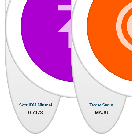
Demam
LAPAK DESA
GALERI FOTO
INVENTARIS
DATA STUNTING
Berdarah,
Mahasiswa
KKN
UNNES
Ajak
Kader
Posyandu
Olah
Serai
Jadi
Anti
Nyamuk
Alami
Dukung
SDGs
DATA PETA
ARSIP ARTIKEL
Skor IDM Minimal
Target Status
0.7073
MAJU