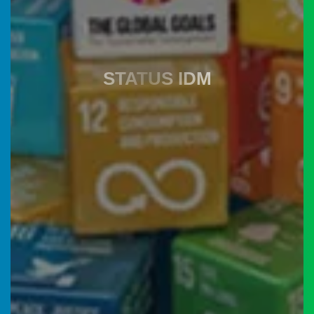
adalah
sebuah
awal
dari
membuka
wacana
peserta
STATUS IDM
dimana
mereka
punya
harapan
untuk
kemudian
dapat...