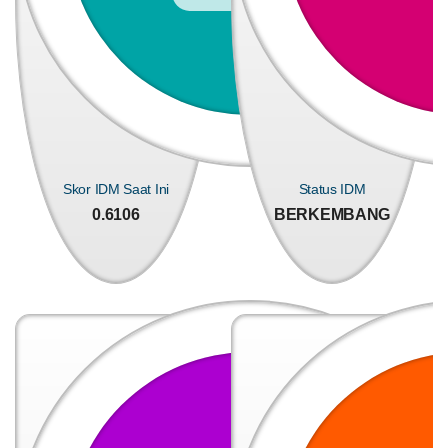
KEHADIRAN
INFORMASI
PRODUK HUKUM
DATA
PUBLIK
PEMBANGUNAN
Skor IDM Saat Ini
Status IDM
0.6106
BERKEMBANG
28
Juli
2026
35
Kali
Cegah