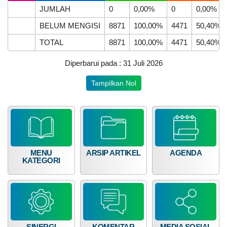
Juli
JUMLAH
0
0,00%
0
0,00%
2026
BELUM MENGISI
8871
100,00%
4471
50,40%
42
Kali
TOTAL
8871
100,00%
4471
50,40%
Cegah
Demam
DATA PETA
ARSIP ARTIKEL
Diperbarui pada : 31 Juli 2026
Berdarah,
Mahasiswa
Tampilkan Nol
KKN
UNNES
Ajak
Kader
Posyandu
Olah
Serai
Jadi
MENU
ARSIP ARTIKEL
AGENDA
Anti
KATEGORI
Nyamuk
Alami
Dukung
SDGs
SINERGI
KOMENTAR
MEDIA SOSIAL