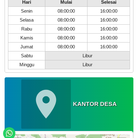
Hari
Mulai
Selesai
16
Senin
08:00:00
16:00:00
Juli
2026
Selasa
08:00:00
16:00:00
109
Rabu
08:00:00
16:00:00
Kali
Kamis
08:00:00
16:00:00
Mahasiswa
KKN
Jumat
08:00:00
16:00:00
GIAT
Sabtu
Libur
16
UNNES
Minggu
Libur
Dukung
SDG
3
dan
SDG
17
melalui
Program
KANTOR DESA
Pemberantasan
Sarang
Nyamuk
di
Desa
Sumberagung