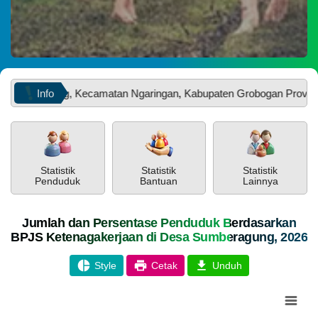
2026
142
Kali
Dukung
SDGs
Ke-
Info
eragung, Kecamatan Ngaringan, Kabupaten Grobogan Provinsi Jaw
3,
Mahasiswa
KKN
Unnes
Inisiasi
PEMERINTAH
SOTK
LAYANAN MANDIRI
PENGADUAN
Program
Edukasi
Statistik
Statistik
Statistik
dan
Penduduk
Bantuan
Lainnya
Budidaya
jahe
di
Jumlah dan Persentase Penduduk Berdasarkan
Posyandu
BPJS Ketenagakerjaan di Desa Sumberagung, 2026
Nongko
Style
Cetak
Unduh
POPULASI
DAFTAR PEMILIH
STATUS IDM
SDGS DESA
Chart
WILAYAH
Pie chart with 1 slice.