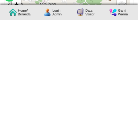
+
Home/
Login
Data
Ganti
−
Beranda
Admin
Visitor
Warna