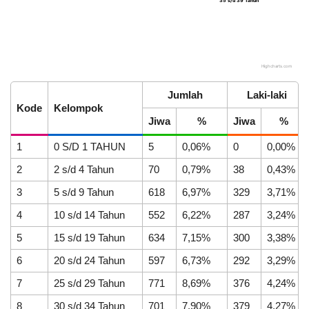
35 s/d 39 Tahun
35 s/d 39 Tahun
Highcharts.com
End of interactive chart.
Jumlah
Laki-laki
Kode
Kelompok
Jiwa
%
Jiwa
%
LAPAK DESA
GALERI FOTO
INVENTARIS
DATA STUNTING
1
0 S/D 1 TAHUN
5
0,06%
0
0,00%
28
Juli
2
2 s/d 4 Tahun
70
0,79%
38
0,43%
2026
3
5 s/d 9 Tahun
618
6,97%
329
3,71%
40
Kali
4
10 s/d 14 Tahun
552
6,22%
287
3,24%
Cegah
Demam
5
15 s/d 19 Tahun
634
7,15%
300
3,38%
Berdarah,
6
20 s/d 24 Tahun
597
6,73%
292
3,29%
Mahasiswa
KKN
7
25 s/d 29 Tahun
771
8,69%
376
4,24%
UNNES
Ajak
DATA PETA
ARSIP ARTIKEL
8
30 s/d 34 Tahun
701
7,90%
379
4,27%
Kader