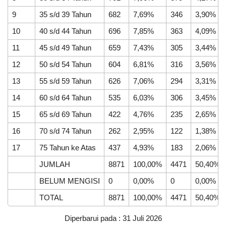
Posyandu
9
35 s/d 39 Tahun
682
7,69%
346
3,90%
Olah
Serai
10
40 s/d 44 Tahun
696
7,85%
363
4,09%
Jadi
Anti
11
45 s/d 49 Tahun
659
7,43%
305
3,44%
Nyamuk
Alami
12
50 s/d 54 Tahun
604
6,81%
316
3,56%
Dukung
SDGs
13
55 s/d 59 Tahun
626
7,06%
294
3,31%
14
60 s/d 64 Tahun
535
6,03%
306
3,45%
15
65 s/d 69 Tahun
422
4,76%
235
2,65%
16
70 s/d 74 Tahun
262
2,95%
122
1,38%
17
75 Tahun ke Atas
437
4,93%
183
2,06%
JUMLAH
8871
100,00%
4471
50,40%
BELUM MENGISI
0
0,00%
0
0,00%
TOTAL
8871
100,00%
4471
50,40%
Diperbarui pada : 31 Juli 2026