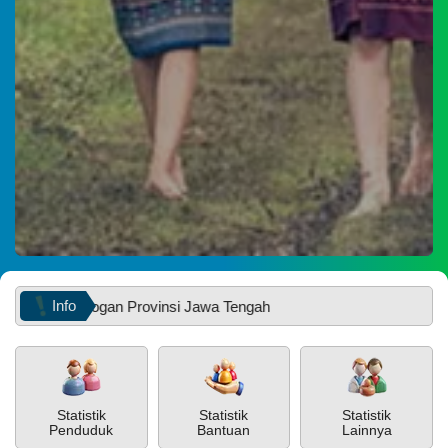
28
Juli
2026
139
Kali
Dukung
SDGs
Ke-
3,
Mahasiswa
Info
 Grobogan Provinsi Jawa Tengah
KKN
Unnes
Inisiasi
Program
Edukasi
dan
Budidaya
PEMERINTAH
SOTK
LAYANAN MANDIRI
PENGADUAN
Statistik
Statistik
Statistik
jahe
Penduduk
Bantuan
Lainnya
di