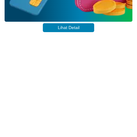
KKN
GIAT
16
UNNES
Dukung
Lihat Detail
SDG
3
dan
SDG
17
melalui
Program
Pemberantasan
Sarang
Nyamuk
di
Desa
JAM KERJA
Sumberagung
Hari
Mulai
Selesai