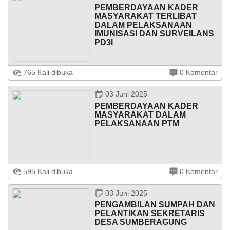
Anti
PEMBERDAYAAN KADER
Nyamuk
MASYARAKAT TERLIBAT
Alami
DALAM PELAKSANAAN
Dukung
IMUNISASI DAN SURVEILANS
SDGs
PD3I
Sumberagung, 31 Mei 2025 – Dalam rangka
765 Kali dibuka
0 Komentar
meningkatkan cakupan imunisasi dan memperkuat
sistem surveilans Penyakit yang Dapat Dicegah dengan
Imunisasi (PD3I), Puskesmas Ngaringan ...
03 Juni 2025
PEMBERDAYAAN KADER
MASYARAKAT DALAM
DATA PETA
ARSIP ARTIKEL
PELAKSANAAN PTM
Pemberdayaan Kader dalam Deteksi Dini PTM
595 Kali dibuka
0 Komentar
Pemberdayaan kader masyarakat telah terbukti efektif
dalam pelaksanaan deteksi dini PTM. Sebagai contoh, di
Desa Sumberagung, Puskesmas setempat ...
03 Juni 2025
PENGAMBILAN SUMPAH DAN
PELANTIKAN SEKRETARIS
DESA SUMBERAGUNG