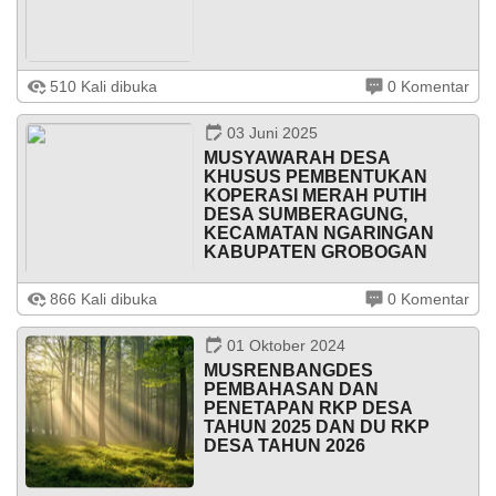
PENGAMBILAN SUMPAH DAN PELANTIKAN
SEKRETARIS DESA SUMBERAGUNG Hari/Tanggal:
510 Kali dibuka
0 Komentar
Rabu, 28 Mei 2025]Waktu: Pukul 09.00 WIB –
selesaiTempat: Balai Desa Sumberagung I.
03 Juni 2025
PENDAHULUAN Pengambilan ...
MUSYAWARAH DESA
KHUSUS PEMBENTUKAN
KOPERASI MERAH PUTIH
DESA SUMBERAGUNG,
KECAMATAN NGARINGAN
KABUPATEN GROBOGAN
MUSYAWARAH DESA KHUSUSPEMBENTUKAN
KOPERASI MERAH PUTIHDESA SUMBERAGUNG,
866 Kali dibuka
0 Komentar
KECAMATAN NGARINGAN, KABUPATEN
GROBOGAN Tanggal Musyawarah: Kamis, 8 Mei
01 Oktober 2024
2025Tempat: Balai Desa Sumberagung I. ...
MUSRENBANGDES
PEMBAHASAN DAN
PENETAPAN RKP DESA
TAHUN 2025 DAN DU RKP
DESA TAHUN 2026
MUSRENBANGDES PEMBAHASAN DAN