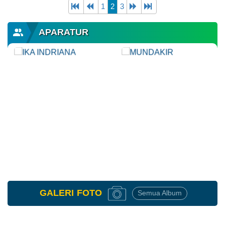
1
2
3
Program
Pemberantasan
Sarang
APARATUR
Nyamuk
di
Desa
Sumberagung
GALERI
FOTO
Semua Album