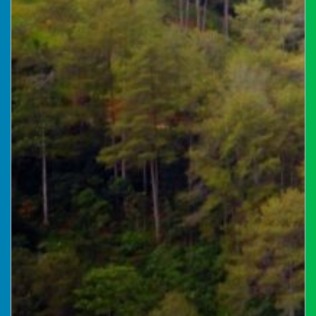
28
Juli
2026
133
Kali
Dukung
SDGs
Ke-
3,
Mahasiswa
KKN
Unnes
Inisiasi
Program
Edukasi
dan